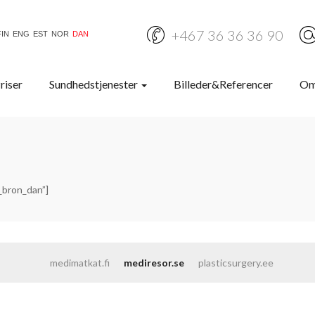
+467 36 36 36 90
FIN
ENG
EST
NOR
DAN
riser
Sundhedstjenester
Billeder&Referencer
Om
_bron_dan”]
medimatkat.fi
mediresor.se
plasticsurgery.ee