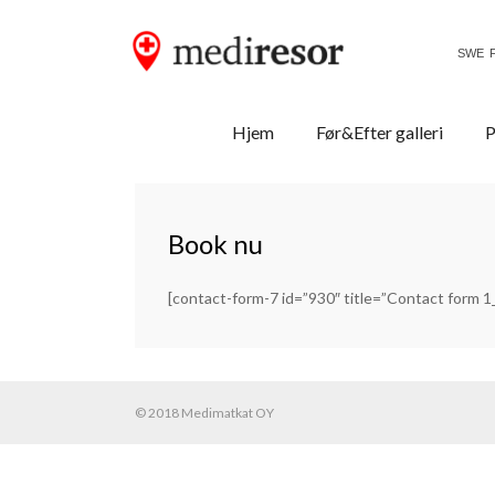
SWE
Primary
Skip
Mediresor.se
Hjem
Før&Efter galleri
P
to
Menu
content
Book nu
[contact-form-7 id=”930″ title=”Contact form 1
© 2018 Medimatkat OY