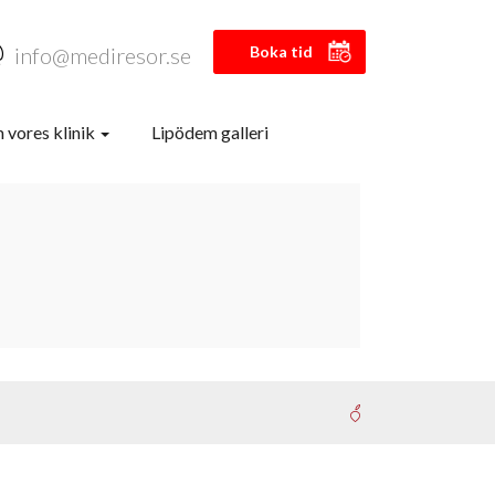
info@mediresor.se
Boka tid
 vores klinik
Lipödem galleri