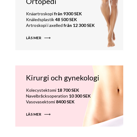
Ortopedi
Knäartroskopi
från 9300 SEK
Knäledsplastik
48 500 SEK
Artroskopi i axelled
från 12 300 SEK
LÄS MER
Kirurgi och gynekologi
Kolecystektomi
18 700 SEK
Navelbråcksoperation
10 300 SEK
Vasovasektomi
8400 SEK
LÄS MER