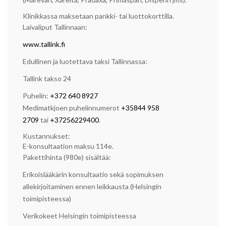
Klinikkassa maksetaan pankki- tai luottokorttilla.
Laivaliput Tallinnaan:
www.tallink.fi
Edullinen ja luotettava taksi Tallinnassa:
Tallink takso 24
Puhelin:
+372 640 8927
Medimatkjoen puhelinnumerot
+35844 958
2709
tai
+37256229400
.
Kustannukset:
E-konsultaation maksu 114e.
Pakettihinta (980e) sisältää:
Erikoislääkärin konsultaatio sekä sopimuksen
allekirjoitaminen ennen leikkausta (Helsingin
toimipisteessa)
Verikokeet Helsingin toimipisteessa