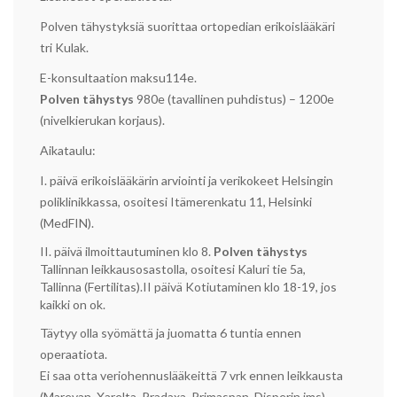
Polven tähystyksiä suorittaa ortopedian erikoislääkäri
tri Kulak.
E-konsultaation maksu114e.
Polven tähystys
980e (tavallinen puhdistus) – 1200e
(nivelkierukan korjaus).
Aikataulu:
I. päivä erikoislääkärin arviointi ja verikokeet Helsingin
poliklinikkassa, osoitesi Itämerenkatu 11, Helsinki
(MedFIN).
II. päivä ilmoittautuminen klo 8.
Polven tähystys
Tallinnan leikkausosastolla, osoitesi Kaluri tie 5a,
Tallinna (Fertilitas).II päivä Kotiutaminen klo 18-19, jos
kaikki on ok.
Täytyy olla syömättä ja juomatta 6 tuntia ennen
operaatiota.
Ei saa otta veriohennuslääkeittä 7 vrk ennen leikkausta
(Marevan, Xarelta, Pradaxa, Primaspan, Disperin jms).